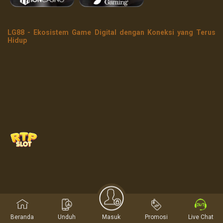
LG88 - Ekosistem Game Digital dengan Koneksi yang Terus
Hidup
Beranda
Unduh
Masuk
Promosi
Live Chat